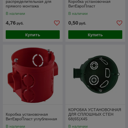
распределительная для
Коробка установочная
прямого монтажа
ВитЕвроПласт
двухкомпонентная
В наличии
В наличии
безгалогенная (HF) чёрная
100х100х50 Промрукав
4,76
0,50
руб.
руб.
Купить
Купить
КОРОБКА УСТАНОВОЧНАЯ
Коробка установочная
ДЛЯ СПЛОШНЫХ СТЕН
ВитЕвроПласт углубленная
68(65)X45
В наличии
В наличии