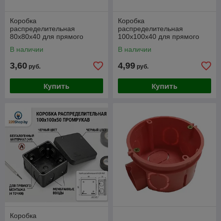
Коробка
Коробка
распределительная
распределительная
80х80х40 для прямого
100х100х40 для прямого
монтажа двухкомпонентная
монтажа двухкомпонентная
В наличии
В наличии
безгалогенная (HF) черная
безгалогенная (HF) черная
Промрукав
Промрукав
3,60
4,99
руб.
руб.
Купить
Купить
Коробка