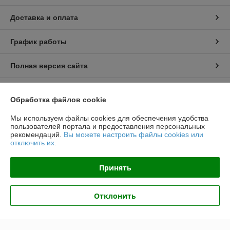
Доставка и оплата
График работы
Полная версия сайта
Политика обработки cookies
Обработка файлов cookie
Сайт создан на платформе Deal.by
Мы используем файлы cookies для обеспечения удобства
пользователей портала и предоставления персональных
рекомендаций.
Вы можете настроить файлы cookies или
отключить их.
Принять
Информация для покупателя
Отклонить
Индивидуальный предприниматель:
ИП Крук Сергей Иванович
г. Минск ул. Прушинских дом 6 , кв 133
Регистрационный номер ЕГР: 193513378