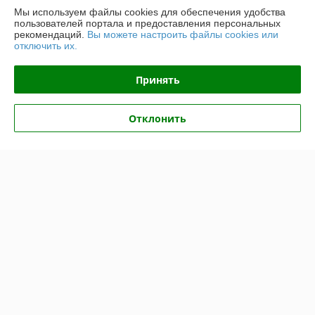
Мы используем файлы cookies для обеспечения удобства
Доставка и оплата
пользователей портала и предоставления персональных
рекомендаций.
Вы можете настроить файлы cookies или
отключить их.
График работы
Принять
Полная версия сайта
Политика обработки cookies
Отклонить
Сайт создан на платформе Deal.by
Информация для покупателя
Индивидуальный предприниматель:
ИП Крук Сергей Иванович
г. Минск ул. Прушинских дом 6 , кв 133
Регистрационный номер ЕГР: 193513378