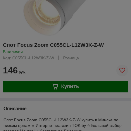
Спот Focus Zoom C055CL-L12W3K-Z-W
В наличии
Код: C055CL-L12W3K-Z-W
Розница
146
руб.
Купить
Описание
Спот Focus Zoom C055CL-L12W3K-Z-W купить в Минске по
низким ценам ⭐️ Интернет-магазин TOK.by ⭐️ Большой выбор
товаров Maytoni ⭐️ Доставка по Беларуси!