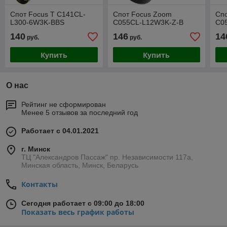
Спот Focus T C141CL-
Спот Focus Zoom
Сп
L300-6W3K-BBS
C055CL-L12W3K-Z-B
C0
140
146
14
руб.
руб.
Купить
Купить
О нас
Рейтинг не сформирован
Менее 5 отзывов за последний год
Работает с 04.01.2021
г. Минск
ТЦ "Александров Пассаж" пр. Независимости 117а,
Минская область, Минск, Беларусь
Контакты
Сегодня работает с 09:00 до 18:00
Показать весь график работы