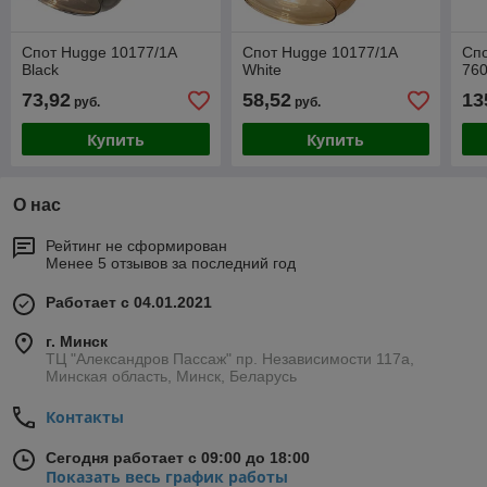
Спот Hugge 10177/1A
Спот Hugge 10177/1A
Спо
Black
White
76
73,92
58,52
13
руб.
руб.
Купить
Купить
О нас
Рейтинг не сформирован
Менее 5 отзывов за последний год
Работает с 04.01.2021
г. Минск
ТЦ "Александров Пассаж" пр. Независимости 117а,
Минская область, Минск, Беларусь
Контакты
Сегодня работает с 09:00 до 18:00
Показать весь график работы