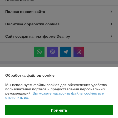
Полная версия сайта
Политика обработки cookies
Сайт создан на платформе Deal.by
Информация для покупателя
Обработка файлов cookie
Индивидуальный предприниматель:
ИП Крук Сергей Иванович
г. Минск ул. Прушинских дом 6 , кв 133
Мы используем файлы cookies для обеспечения удобства
пользователей портала и предоставления персональных
Регистрационный номер ЕГР: 193513378
рекомендаций.
Вы можете настроить файлы cookies или
отключить их.
УНП: 193513378
Регистрационный орган: Минский горисполком
Принять
Дата регистрации компании: 24.02.2021