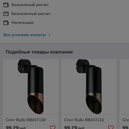
Безналиный расчет
Безналичный расчет
Наличными
Все условия оплаты
Подобные товары компании
Спот Rullo RB437130
Спот Rullo RB437131
Спо
99,29
99,29
99
руб.
руб.