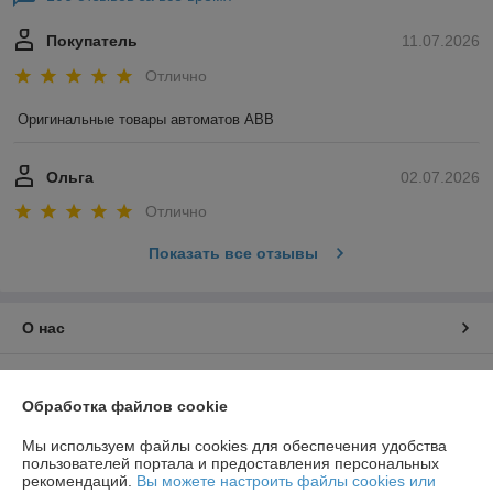
Покупатель
11.07.2026
Отлично
Оригинальные товары автоматов ABB
Ольга
02.07.2026
Отлично
Показать все отзывы
О нас
Контакты
Обработка файлов cookie
Доставка и оплата
Мы используем файлы cookies для обеспечения удобства
пользователей портала и предоставления персональных
рекомендаций.
Вы можете настроить файлы cookies или
График работы