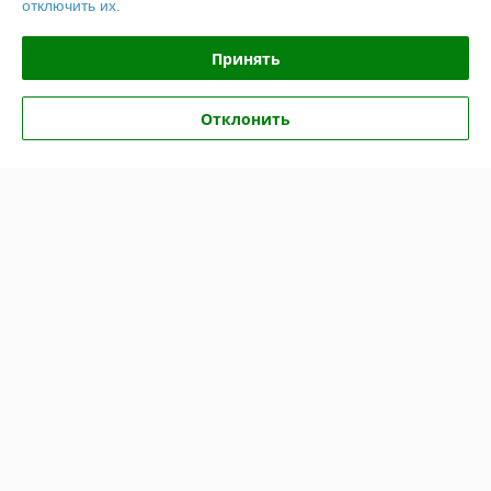
отключить их.
Полная версия сайта
Принять
Политика обработки cookies
Отклонить
Сайт создан на платформе Deal.by
Информация для покупателя
Индивидуальный предприниматель:
ИП Крук Сергей Иванович
г. Минск ул. Прушинских дом 6 , кв 133
Регистрационный номер ЕГР: 193513378
УНП: 193513378
Регистрационный орган: Минский горисполком
Дата регистрации компании: 24.02.2021