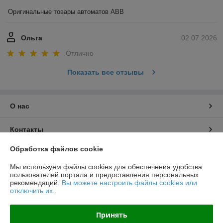
Оригинальные товары автоматов ABB
Ольга
02.07.2026
Отлично
Показать все отзывы
О нас
Контакты
Обработка файлов cookie
Доставка и оплата
Мы используем файлы cookies для обеспечения удобства
пользователей портала и предоставления персональных
График работы
рекомендаций.
Вы можете настроить файлы cookies или
отключить их.
Полная версия сайта
Принять