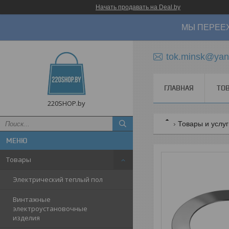
Начать продавать на Deal.by
МЫ ПЕРЕЕХ
tok.minsk@yan
ГЛАВНАЯ
ТО
220SHOP.by
Товары и услу
Товары
Электрический теплый пол
Винтажные
электроустановочные
изделия