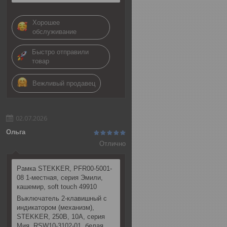
Хорошее
обслуживание
Быстро отправили
товар
Вежливый продавец
02.07.2026
Ольга
Отлично
Рамка STEKKER, PFR00-5001-
08 1-местная, серия Эмили,
кашемир, soft touch 49910
Выключатель 2-клавишный c
индикатором (механизм),
STEKKER, 250В, 10А, серия
Мия, RSW10-3102-01, белая