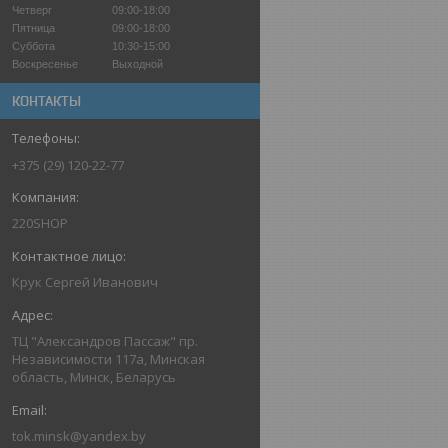
Четверг
09:00-18:00
Пятница
09:00-18:00
Суббота
10:30-15:00
Воскресенье
Выходной
КОНТАКТЫ
+375 (29) 120-22-77
220SHOP
Крук Сергей Иванович
ТЦ "Александров Пассаж" пр.
Независимости 117а, Минская
область, Минск, Беларусь
tok.minsk@yandex.by