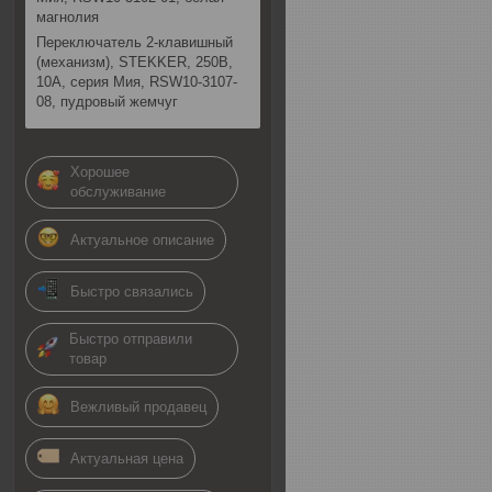
магнолия
Переключатель 2-клавишный
(механизм), STEKKER, 250В,
10А, серия Мия, RSW10-3107-
08, пудровый жемчуг
Хорошее
обслуживание
Актуальное описание
Быстро связались
Быстро отправили
товар
Вежливый продавец
Актуальная цена