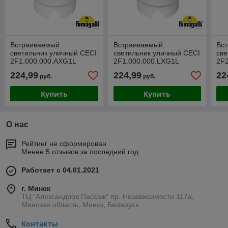
Встраиваемый
Встраиваемый
Вс
светильник уличный CECI
светильник уличный CECI
све
2F1.000.000.AXG1L
2F1.000.000.LXG1L
2F
224,99
224,99
22
руб.
руб.
Купить
Купить
О нас
Рейтинг не сформирован
Менее 5 отзывов за последний год
Работает с 04.01.2021
г. Минск
ТЦ "Александров Пассаж" пр. Независимости 117а,
Минская область, Минск, Беларусь
Контакты