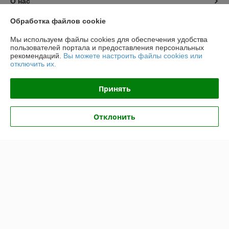
О нас
Обработка файлов cookie
Контакты
Мы используем файлы cookies для обеспечения удобства
пользователей портала и предоставления персональных
Доставка и оплата
рекомендаций.
Вы можете настроить файлы cookies или
отключить их.
График работы
Принять
Полная версия сайта
Отклонить
Политика обработки cookies
Сайт создан на платформе Deal.by
Информация для покупателя