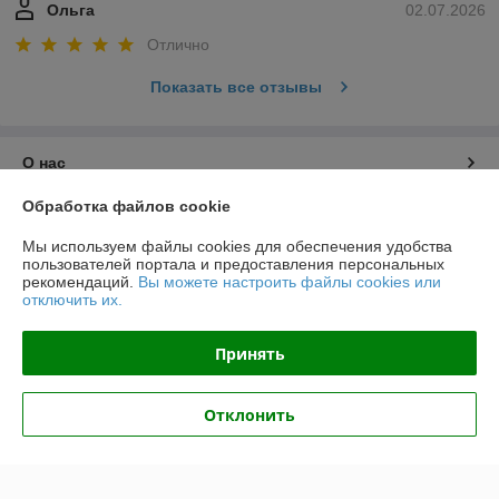
Ольга
02.07.2026
Отлично
Показать все отзывы
О нас
Обработка файлов cookie
Контакты
Мы используем файлы cookies для обеспечения удобства
пользователей портала и предоставления персональных
Доставка и оплата
рекомендаций.
Вы можете настроить файлы cookies или
отключить их.
График работы
Принять
Полная версия сайта
Отклонить
Политика обработки cookies
Сайт создан на платформе Deal.by