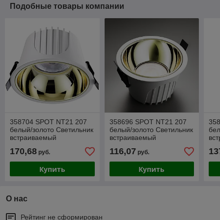
Подобные товары компании
358704 SPOT NT21 207
358696 SPOT NT21 207
35
белый/золото Светильник
белый/золото Светильник
бел
встраиваемый
встраиваемый
вс
светодиодный IP20 LED
светодиодный IP20 LED
све
170,68
116,07
13
руб.
руб.
4000К 40W 100-265V
4000К 20W 100-265V
40
KNOF
KNOF
KN
Купить
Купить
О нас
Рейтинг не сформирован