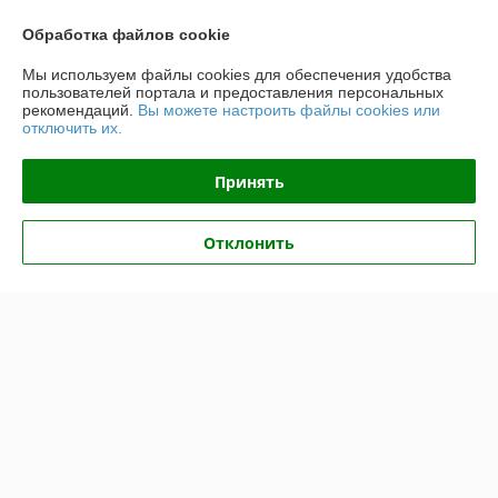
Контакты
Обработка файлов cookie
Мы используем файлы cookies для обеспечения удобства
Доставка и оплата
пользователей портала и предоставления персональных
рекомендаций.
Вы можете настроить файлы cookies или
отключить их.
График работы
Принять
Полная версия сайта
Политика обработки cookies
Отклонить
Сайт создан на платформе Deal.by
Информация для покупателя
Индивидуальный предприниматель:
ИП Крук Сергей Иванович
г. Минск ул. Прушинских дом 6 , кв 133