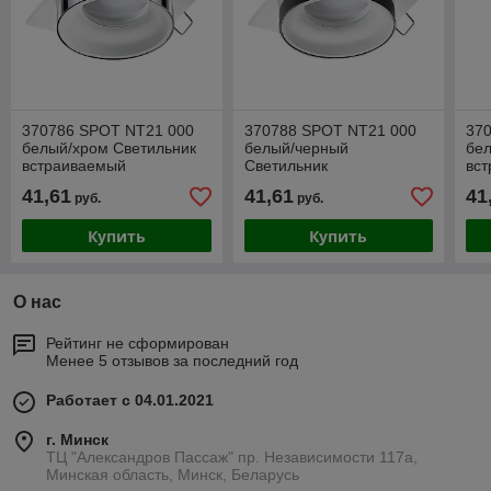
370786 SPOT NT21 000
370788 SPOT NT21 000
37
белый/хром Светильник
белый/черный
бе
встраиваемый
Светильник
вс
влагозащищенный IP44
встраиваемый
вл
41,61
41,61
41
руб.
руб.
GU10 9W 220V WATER
влагозащищенный IP44
GU
GU10 9W 220V WATER
Купить
Купить
О нас
Рейтинг не сформирован
Менее 5 отзывов за последний год
Работает с 04.01.2021
г. Минск
ТЦ "Александров Пассаж" пр. Независимости 117а,
Минская область, Минск, Беларусь