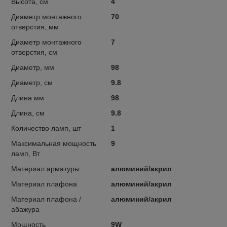
Высота, см
4
Диаметр монтажного
70
отверстия, мм
Диаметр монтажного
7
отверстия, см
Диаметр, мм
98
Диаметр, см
9.8
Длина мм
98
Длина, см
9.8
Количество ламп, шт
1
Максимальная мощность
9
ламп, Вт
Материал арматуры
алюминий/акрил
Материал плафона
алюминий/акрил
Материал плафона /
алюминий/акрил
абажура
Мощность
9W