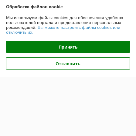
Покупатель
11.07.2026
Обработка файлов cookie
Отлично
Мы используем файлы cookies для обеспечения удобства
пользователей портала и предоставления персональных
Оригинальные товары автоматов ABB
рекомендаций.
Вы можете настроить файлы cookies или
отключить их.
Ольга
02.07.2026
Принять
Отлично
Показать все отзывы
Отклонить
О нас
Контакты
Доставка и оплата
График работы