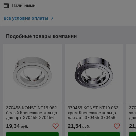
Наличными
Все условия оплаты
Подобные товары компании
370458 KONST NT19 062
370459 KONST NT19 062
37
белый Крепежное кольцо
хром Крепежное кольцо
зол
для арт. 370455-370456
для арт. 370455-370456
для
MECANO
MECANO
ME
19,34
21,54
21
руб.
руб.