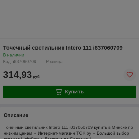
Точечный светильник Intero 111 i837060709
В наличии
Код: i837060709
Розница
314,93
руб.
Купить
Описание
Точечный светильник Intero 111 i837060709 купить в Минске по
низким ценам ⭐️ Интернет-магазин TOK.by ⭐️ Большой выбор
товаров LightStar ⭐️ Доставка по Беларуси!