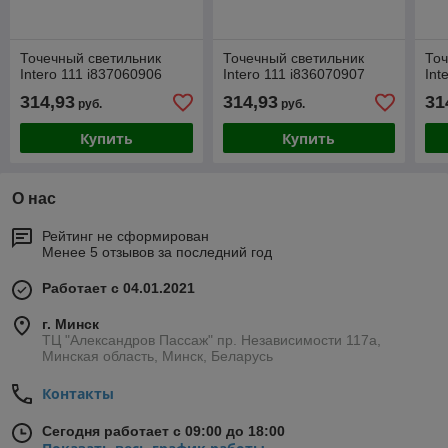
Точечный светильник
Точечный светильник
Точ
Intero 111 i837060906
Intero 111 i836070907
Int
314,93
314,93
31
руб.
руб.
Купить
Купить
О нас
Рейтинг не сформирован
Менее 5 отзывов за последний год
Работает с 04.01.2021
г. Минск
ТЦ "Александров Пассаж" пр. Независимости 117а,
Минская область, Минск, Беларусь
Контакты
Сегодня работает с 09:00 до 18:00