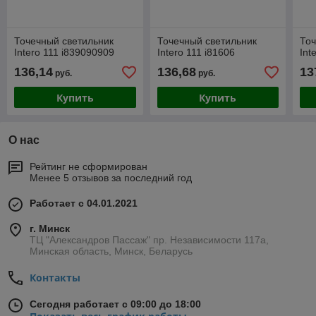
Точечный светильник
Точечный светильник
Точ
Intero 111 i839090909
Intero 111 i81606
Int
136,14
136,68
13
руб.
руб.
Купить
Купить
О нас
Рейтинг не сформирован
Менее 5 отзывов за последний год
Работает с 04.01.2021
г. Минск
ТЦ "Александров Пассаж" пр. Независимости 117а,
Минская область, Минск, Беларусь
Контакты
Сегодня работает с 09:00 до 18:00