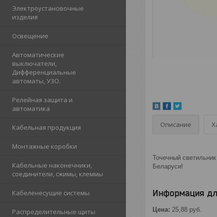
Электроустановочные
изделия
Освещение
Автоматические
выключатели,
Дифференциальные
автоматы, УЗО.
Релейная защита и
автоматика
Описание
Х
Кабельная продукция
Монтажные коробки
Точечный светильник 
Кабельные наконечники,
Беларуси!
соединители, сжимы, клеммы
Информация дл
Кабеленесущие системы
Цена:
25,88
руб.
Распределительные щиты