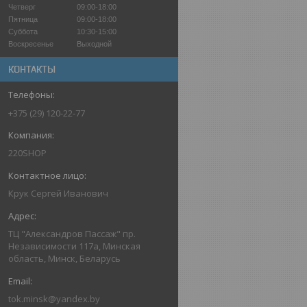
Четверг
09:00-18:00
Пятница
09:00-18:00
Суббота
10:30-15:00
Воскресенье
Выходной
КОНТАКТЫ
+375 (29) 120-22-77
220SHOP
Крук Сергей Иванович
ТЦ "Александров Пассаж" пр.
Независимости 117а, Минская
область, Минск, Беларусь
tok.minsk@yandex.by