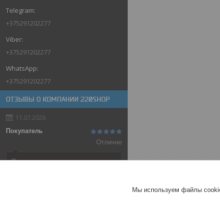
+375291202277
+375291202277
+375291202277
ОТЗЫВЫ О КОМПАНИИ 220SHOP
11.07.2026
Покупатель
Отлично
Оригинальные товары автоматов
ABB
Автоматический выключатель
Мы используем файлы cookie
ABB SH202-C32, 2P, 32А,
характеристика C, 6kA
ГЕРМАНИЯ