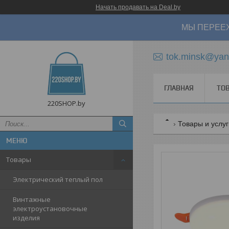
Начать продавать на Deal.by
МЫ ПЕРЕЕХ
tok.minsk@yan
ГЛАВНАЯ
ТО
220SHOP.by
Товары и услу
Товары
Электрический теплый пол
Винтажные
электроустановочные
изделия