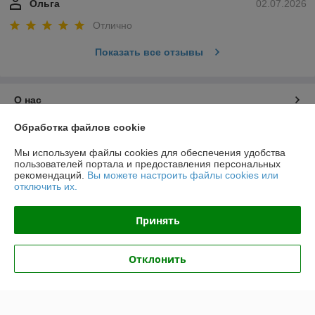
Ольга
02.07.2026
Отлично
Показать все отзывы
О нас
Обработка файлов cookie
Контакты
Мы используем файлы cookies для обеспечения удобства
пользователей портала и предоставления персональных
Доставка и оплата
рекомендаций.
Вы можете настроить файлы cookies или
отключить их.
График работы
Принять
Полная версия сайта
Отклонить
Политика обработки cookies
Сайт создан на платформе Deal.by