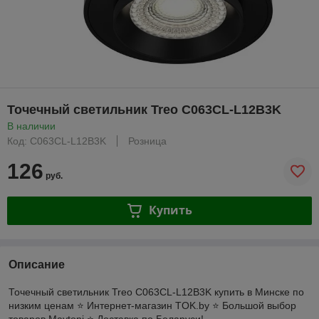
Точечный светильник Treo C063CL-L12B3K
В наличии
Код: C063CL-L12B3K
Розница
126
руб.
Купить
Описание
Точечный светильник Treo C063CL-L12B3K купить в Минске по
низким ценам ⭐️ Интернет-магазин TOK.by ⭐️ Большой выбор
товаров Maytoni ⭐️ Доставка по Беларуси!