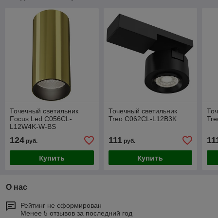
Точечный светильник
Точечный светильник
Точ
Focus Led C056CL-
Treo C062CL-L12B3K
Tr
L12W4K-W-BS
124
111
11
руб.
руб.
Купить
Купить
О нас
Рейтинг не сформирован
Менее 5 отзывов за последний год