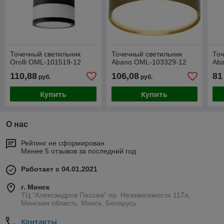
Точечный светильник
Точечный светильник
Точ
Orolli OML-101519-12
Abano OML-103329-12
Ab
110,88
106,08
81
руб.
руб.
Купить
Купить
О нас
Рейтинг не сформирован
Менее 5 отзывов за последний год
Работает с 04.01.2021
г. Минск
ТЦ "Александров Пассаж" пр. Независимости 117а,
Минская область, Минск, Беларусь
Контакты