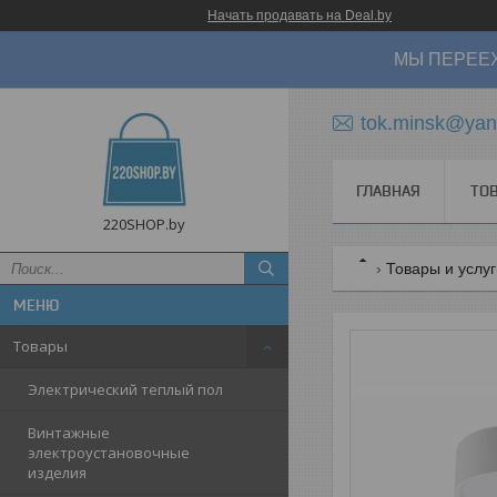
Начать продавать на Deal.by
МЫ ПЕРЕЕХ
tok.minsk@yan
ГЛАВНАЯ
ТО
220SHOP.by
Товары и услу
Товары
Электрический теплый пол
Винтажные
электроустановочные
изделия