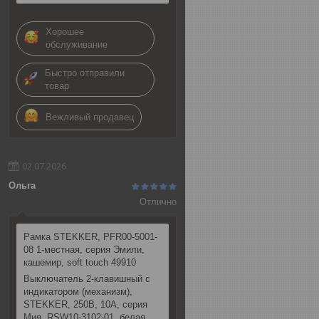
Хорошее
обслуживание
Быстро отправили
товар
Вежливый продавец
02.07.2026
Ольга
Отлично
Рамка STEKKER, PFR00-5001-
08 1-местная, серия Эмили,
кашемир, soft touch 49910
Выключатель 2-клавишный c
индикатором (механизм),
STEKKER, 250В, 10А, серия
Мия, RSW10-3102-01, белая