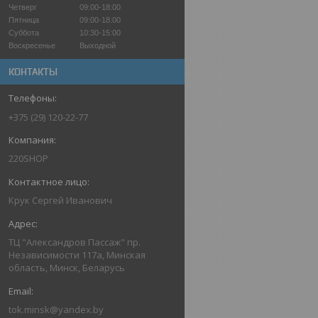
Четверг
09:00-18:00
Пятница
09:00-18:00
Суббота
10:30-15:00
Воскресенье
Выходной
КОНТАКТЫ
+375 (29) 120-22-77
220SHOP
Крук Сергей Иванович
ТЦ "Александров Пассаж" пр.
Независимости 117а, Минская
область, Минск, Беларусь
tok.minsk@yandex.by