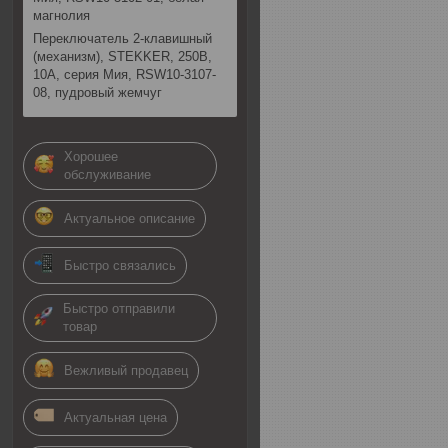
магнолия
Переключатель 2-клавишный
(механизм), STEKKER, 250В,
10А, серия Мия, RSW10-3107-
08, пудровый жемчуг
Хорошее
обслуживание
Актуальное описание
Быстро связались
Быстро отправили
товар
Вежливый продавец
Актуальная цена