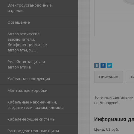
Электроустановочные
изделия
Освещение
Автоматические
выключатели,
Дифференциальные
автоматы, УЗО.
Релейная защита и
автоматика
Описание
Х
Кабельная продукция
Монтажные коробки
Точечный светильник 
Кабельные наконечники,
по Беларуси!
соединители, сжимы, клеммы
Информация дл
Кабеленесущие системы
Цена:
81
руб.
Распределительные щиты