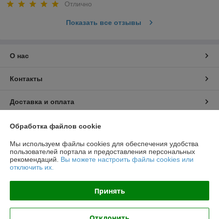
Отлично
Показать все отзывы
О нас
Контакты
Доставка и оплата
График работы
Обработка файлов cookie
Мы используем файлы cookies для обеспечения удобства
Полная версия сайта
пользователей портала и предоставления персональных
рекомендаций.
Вы можете настроить файлы cookies или
отключить их.
Политика обработки cookies
Принять
Сайт создан на платформе Deal.by
Отклонить