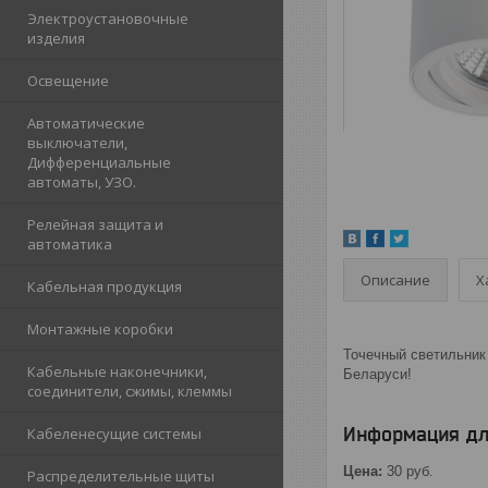
Электроустановочные
изделия
Освещение
Автоматические
выключатели,
Дифференциальные
автоматы, УЗО.
Релейная защита и
автоматика
Описание
Х
Кабельная продукция
Монтажные коробки
Точечный светильник 
Кабельные наконечники,
Беларуси!
соединители, сжимы, клеммы
Информация дл
Кабеленесущие системы
Цена:
30
руб.
Распределительные щиты