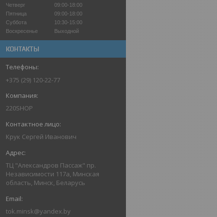
Четверг
09:00-18:00
Пятница
09:00-18:00
Суббота
10:30-15:00
Воскресенье
Выходной
КОНТАКТЫ
+375 (29) 120-22-77
220SHOP
Крук Сергей Иванович
ТЦ "Александров Пассаж" пр.
Независимости 117а, Минская
область, Минск, Беларусь
tok.minsk@yandex.by