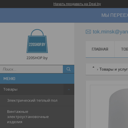
Начать продавать на Deal.by
МЫ ПЕРЕЕХ
tok.minsk@yan
ГЛАВНАЯ
ТО
220SHOP.by
Товары и услу
Товары
Электрический теплый пол
Винтажные
электроустановочные
изделия