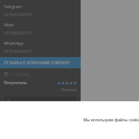
+375291202277
+375291202277
+375291202277
ОТЗЫВЫ О КОМПАНИИ 220SHOP
11.07.2026
Покупатель
Отлично
Оригинальные товары автоматов
ABB
Автоматический выключатель
Мы используем файлы cookie
ABB SH202-C32, 2P, 32А,
характеристика C, 6kA
ГЕРМАНИЯ