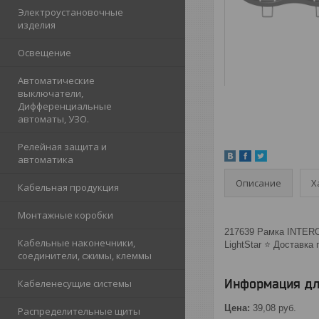
Электроустановочные
изделия
Освещение
Автоматические
выключатели,
Дифференциальные
автоматы, УЗО.
Релейная защита и
автоматика
Описание
Х
Кабельная продукция
Монтажные коробки
217639 Рамка INTERO
Кабельные наконечники,
LightStar ⭐️ Доставка
соединители, сжимы, клеммы
Информация дл
Кабеленесущие системы
Цена:
39,08
руб.
Распределительные щиты