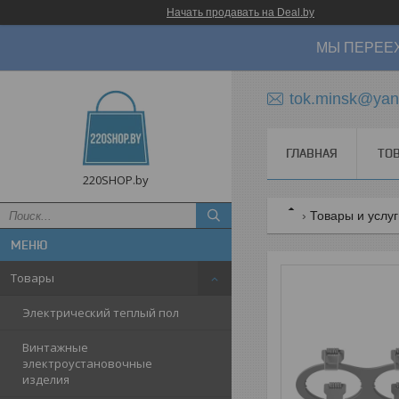
Начать продавать на Deal.by
МЫ ПЕРЕЕХ
tok.minsk@yan
ГЛАВНАЯ
ТО
220SHOP.by
Товары и услу
Товары
Электрический теплый пол
Винтажные
электроустановочные
изделия