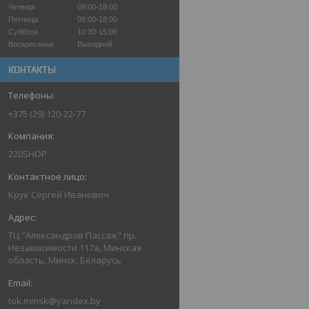
Четверг
09:00-18:00
Пятница
09:00-18:00
Суббота
10:30-15:00
Воскресенье
Выходной
КОНТАКТЫ
+375 (29) 120-22-77
220SHOP
Крук Сергей Иванович
ТЦ "Александров Пассаж" пр.
Независимости 117а, Минская
область, Минск, Беларусь
tok.minsk@yandex.by