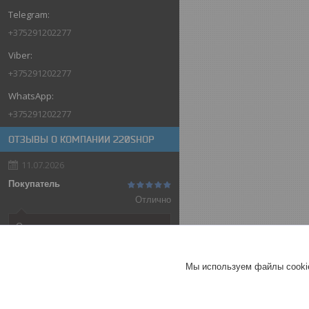
+375291202277
+375291202277
+375291202277
ОТЗЫВЫ О КОМПАНИИ 220SHOP
11.07.2026
Покупатель
Отлично
Оригинальные товары автоматов
ABB
Автоматический выключатель
Мы используем файлы cookie
ABB SH202-C32, 2P, 32А,
характеристика C, 6kA
ГЕРМАНИЯ