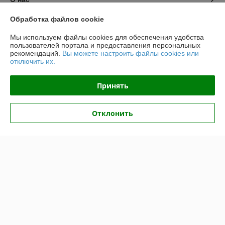
Обработка файлов cookie
Контакты
Мы используем файлы cookies для обеспечения удобства
пользователей портала и предоставления персональных
Доставка и оплата
рекомендаций.
Вы можете настроить файлы cookies или
отключить их.
График работы
Принять
Полная версия сайта
Отклонить
Политика обработки cookies
Сайт создан на платформе Deal.by
Информация для покупателя
Индивидуальный предприниматель:
ИП Крук Сергей Иванович