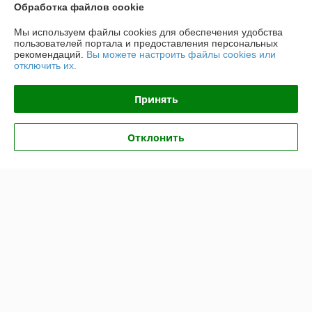
Обработка файлов cookie
Контакты
Мы используем файлы cookies для обеспечения удобства
пользователей портала и предоставления персональных
Доставка и оплата
рекомендаций.
Вы можете настроить файлы cookies или
отключить их.
График работы
Принять
Полная версия сайта
Отклонить
Политика обработки cookies
Сайт создан на платформе Deal.by
Информация для покупателя
Индивидуальный предприниматель:
ИП Крук Сергей Иванович
г. Минск ул. Прушинских дом 6 , кв 133