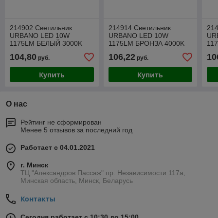
214902 Светильник
214914 Светильник
214
URBANO LED 10W
URBANO LED 10W
UR
1175LM БЕЛЫЙ 3000K
1175LM БРОНЗА 4000K
11
IP65 (в комплекте)
IP65 (в комплекте)
IP6
104,80
106,22
10
руб.
руб.
Купить
Купить
О нас
Рейтинг не сформирован
Менее 5 отзывов за последний год
Работает с 04.01.2021
г. Минск
ТЦ "Александров Пассаж" пр. Независимости 117а,
Минская область, Минск, Беларусь
Контакты
Сегодня работает с 10:30 до 15:00