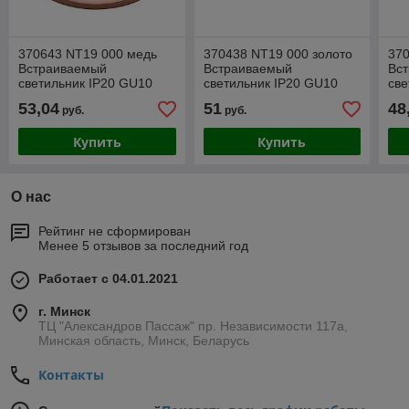
370643 NT19 000 медь
370438 NT19 000 золото
37
Встраиваемый
Встраиваемый
Вс
светильник IP20 GU10
светильник IP20 GU10
све
50W 220V METIS
50W 220V LILAC
50
53,04
51
48
руб.
руб.
Купить
Купить
О нас
Рейтинг не сформирован
Менее 5 отзывов за последний год
Работает с 04.01.2021
г. Минск
ТЦ "Александров Пассаж" пр. Независимости 117а,
Минская область, Минск, Беларусь
Контакты