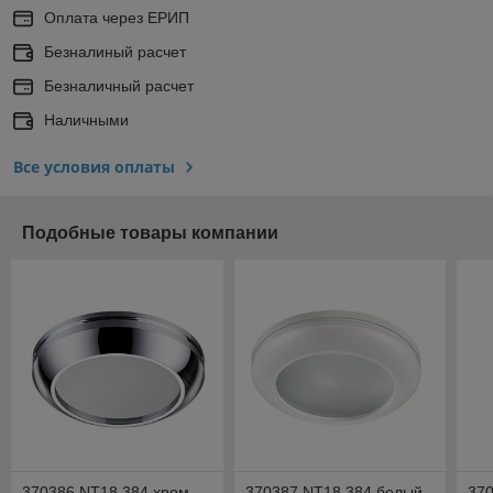
Оплата через ЕРИП
Безналиный расчет
Безналичный расчет
Наличными
Все условия оплаты
Подобные товары компании
370386 NT18 384 хром
370387 NT18 384 белый
37