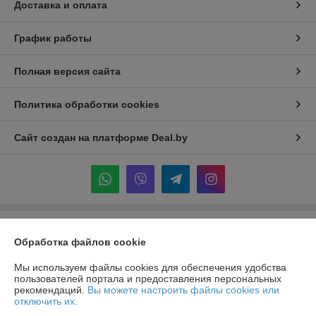
Доставка и оплата
График работы
Полная версия сайта
Политика обработки cookies
Сайт создан на платформе Deal.by
Информация для покупателя
Обработка файлов cookie
Индивидуальный предприниматель:
ИП Крук Сергей Иванович
г. Минск ул. Прушинских дом 6 , кв 133
Мы используем файлы cookies для обеспечения удобства
пользователей портала и предоставления персональных
Регистрационный номер ЕГР: 193513378
рекомендаций.
Вы можете настроить файлы cookies или
отключить их.
УНП: 193513378