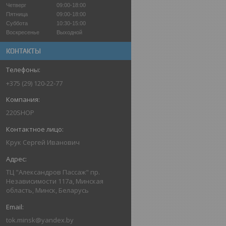
Четверг
09:00-18:00
Пятница
09:00-18:00
Суббота
10:30-15:00
Воскресенье
Выходной
КОНТАКТЫ
+375 (29) 120-22-77
220SHOP
Крук Сергей Иванович
ТЦ "Александров Пассаж" пр.
Независимости 117а, Минская
область, Минск, Беларусь
tok.minsk@yandex.by