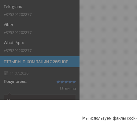
+375291202277
+375291202277
+375291202277
ОТЗЫВЫ О КОМПАНИИ 220SHOP
11.07.2026
Покупатель
Отлично
Оригинальные товары автоматов
ABB
Автоматический выключатель
Мы используем файлы cookie
ABB SH202-C32, 2P, 32А,
характеристика C, 6kA
ГЕРМАНИЯ