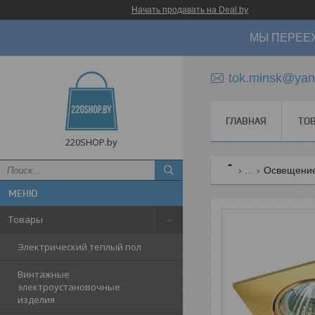
Начать продавать на Deal.by
МЫ ПЕРЕЕХ
tok.minsk@yan
ГЛАВНАЯ
ТО
220SHOP.by
...
Освещени
Товары
Электрический теплый пол
Винтажные
электроустановочные
изделия