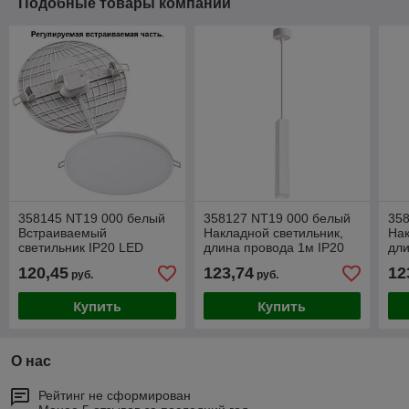
Подобные товары компании
358145 NT19 000 белый
358127 NT19 000 белый
35
Встраиваемый
Накладной светильник,
Нак
светильник IP20 LED
длина провода 1м IP20
дли
3000K 24W 85 - 265V
LED 3000K 12W 160 -
LED
120,45
123,74
12
руб.
руб.
MOON
265V MODO
26
Купить
Купить
О нас
Рейтинг не сформирован