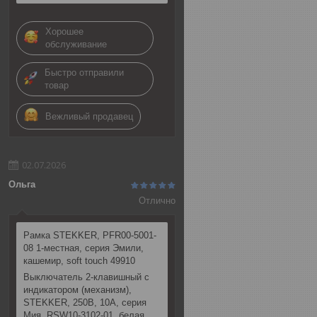
Хорошее
обслуживание
Быстро отправили
товар
Вежливый продавец
02.07.2026
Ольга
Отлично
Рамка STEKKER, PFR00-5001-
08 1-местная, серия Эмили,
кашемир, soft touch 49910
Выключатель 2-клавишный c
индикатором (механизм),
STEKKER, 250В, 10А, серия
Мия, RSW10-3102-01, белая