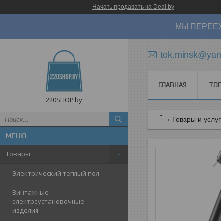
Начать продавать на Deal.by
МЫ ПЕРЕЕХ
tok.minsk@yan
ГЛАВНАЯ
ТО
220SHOP.by
Товары и услу
Товары
Электрический теплый пол
Винтажные
электроустановочные
изделия