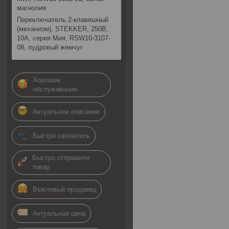
магнолия
Переключатель 2-клавишный
(механизм), STEKKER, 250В,
10А, серия Мия, RSW10-3107-
08, пудровый жемчуг
Хорошее
обслуживание
Актуальное описание
Быстро связались
Быстро отправили
товар
Вежливый продавец
Актуальная цена