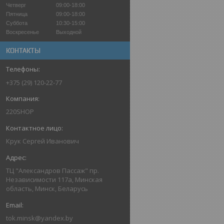
Четверг
09:00-18:00
Пятница
09:00-18:00
Суббота
10:30-15:00
Воскресенье
Выходной
КОНТАКТЫ
+375 (29) 120-22-77
220SHOP
Крук Сергей Иванович
ТЦ "Александров Пассаж" пр.
Независимости 117а, Минская
область, Минск, Беларусь
tok.minsk@yandex.by