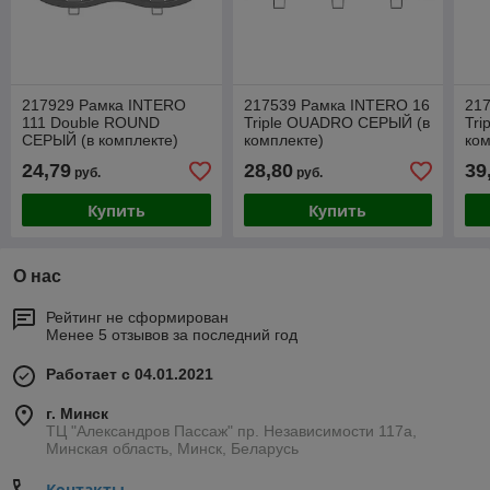
217929 Рамка INTERO
217539 Рамка INTERO 16
21
111 Double ROUND
Triple OUADRO СЕРЫЙ (в
Tr
СЕРЫЙ (в комплекте)
комплекте)
ком
24,79
28,80
39
руб.
руб.
Купить
Купить
О нас
Рейтинг не сформирован
Менее 5 отзывов за последний год
Работает с 04.01.2021
г. Минск
ТЦ "Александров Пассаж" пр. Независимости 117а,
Минская область, Минск, Беларусь
Контакты