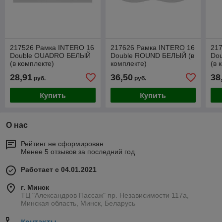
217526 Рамка INTERO 16
217626 Рамка INTERO 16
21
Double OUADRO БЕЛЫЙ
Double ROUND БЕЛЫЙ (в
Do
(в комплекте)
комплекте)
(в 
28,91
36,50
38
руб.
руб.
Купить
Купить
О нас
Рейтинг не сформирован
Менее 5 отзывов за последний год
Работает с 04.01.2021
г. Минск
ТЦ "Александров Пассаж" пр. Независимости 117а,
Минская область, Минск, Беларусь
Контакты