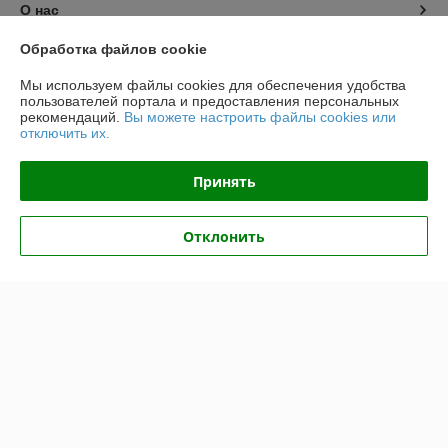
О нас
Обработка файлов cookie
Контакты
Мы используем файлы cookies для обеспечения удобства
пользователей портала и предоставления персональных
Доставка и оплата
рекомендаций.
Вы можете настроить файлы cookies или
отключить их.
График работы
Принять
Полная версия сайта
Отклонить
Политика обработки cookies
Сайт создан на платформе Deal.by
Информация для покупателя