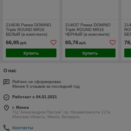
214636 Рамка DOMINO
214637 Рамка DOMINO
21
Triple ROUND МR16
Triple ROUND МR16
RO
БЕЛЫЙ (в комплекте)
ЧЕРНЫЙ (в комплекте)
БЕЛ
66,95
65,76
78
руб.
руб.
Купить
Купить
О нас
Рейтинг не сформирован
Менее 5 отзывов за последний год
Работает с 04.01.2021
г. Минск
ТЦ "Александров Пассаж" пр. Независимости 117а,
Минская область, Минск, Беларусь
Контакты