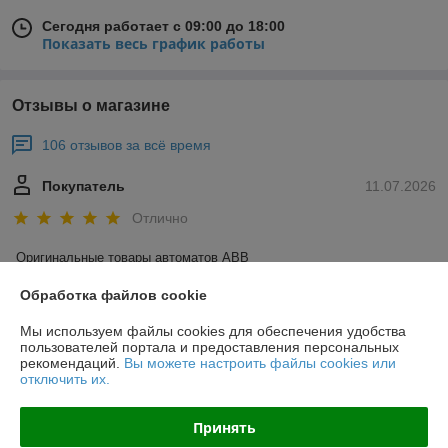
Сегодня работает с 09:00 до 18:00
Показать весь график работы
Отзывы о магазине
106 отзывов за всё время
Покупатель
11.07.2026
Отлично
Оригинальные товары автоматов ABB
Обработка файлов cookie
Ольга
02.07.2026
Мы используем файлы cookies для обеспечения удобства
Отлично
пользователей портала и предоставления персональных
рекомендаций.
Вы можете настроить файлы cookies или
отключить их.
Показать все отзывы
Принять
О нас