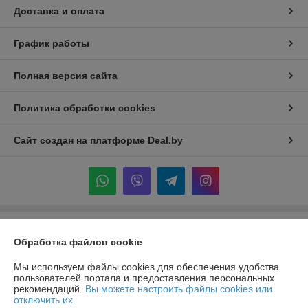
Доставка и оплата
График работы
Полная версия сайта
Политика обработки cookies
Сайт создан на платформе Deal.by
Информация для покупателя
Обработка файлов cookie
Индивидуальный предприниматель:
ИП Крук Сергей Иванович
г. Минск ул. Прушинских дом 6 , кв 133
Мы используем файлы cookies для обеспечения удобства
пользователей портала и предоставления персональных
Регистрационный номер ЕГР: 193513378
рекомендаций.
Вы можете настроить файлы cookies или
отключить их.
УНП: 193513378