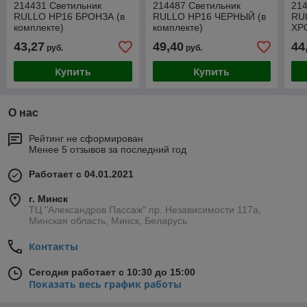
214431 Светильник
214487 Светильник
214
RULLO HP16 БРОНЗА (в
RULLO HP16 ЧЕРНЫЙ (в
RU
комплекте)
комплекте)
ХРО
43,27
49,40
44
руб.
руб.
Купить
Купить
О нас
Рейтинг не сформирован
Менее 5 отзывов за последний год
Работает с 04.01.2021
г. Минск
ТЦ "Александров Пассаж" пр. Независимости 117а,
Минская область, Минск, Беларусь
Контакты
Сегодня работает с 10:30 до 15:00
Показать весь график работы