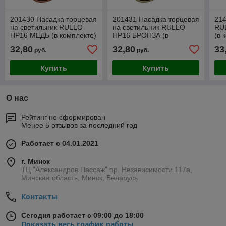
201430 Насадка торцевая
201431 Насадка торцевая
214
на светильник RULLO
на светильник RULLO
RU
HP16 МЕДЬ (в комплекте)
HP16 БРОНЗА (в
(в 
комплекте)
32,80
32,80
33
руб.
руб.
Купить
Купить
О нас
Рейтинг не сформирован
Менее 5 отзывов за последний год
Работает с 04.01.2021
г. Минск
ТЦ "Александров Пассаж" пр. Независимости 117а,
Минская область, Минск, Беларусь
Контакты
Сегодня работает с 09:00 до 18:00
Показать весь график работы