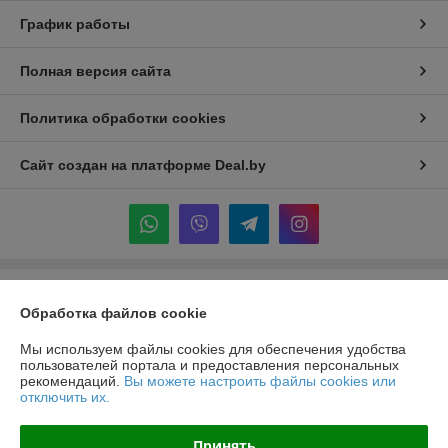
График работы
Полная версия сайта
Политика обработки cookies
Сайт создан на платформе Deal.by
Информация для покупателя
Обработка файлов cookie
Индивидуальный предприниматель:
ИП Крук Сергей Иванович
г. Минск ул. Прушинских дом 6 , кв 133
Мы используем файлы cookies для обеспечения удобства
пользователей портала и предоставления персональных
Регистрационный номер ЕГР: 193513378
рекомендаций.
Вы можете настроить файлы cookies или
отключить их.
УНП: 193513378
Регистрационный орган: Минский горисполком
Принять