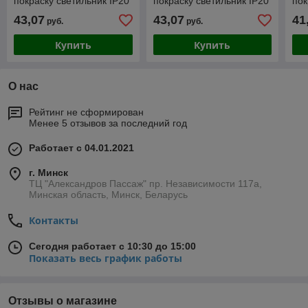
покраску светильник IP20
покраску светильник IP20
пок
GU10 50W 220V YESO
GU10 50W 220V YESO
GU
43,07
43,07
41
руб.
руб.
Купить
Купить
О нас
Рейтинг не сформирован
Менее 5 отзывов за последний год
Работает с 04.01.2021
г. Минск
ТЦ "Александров Пассаж" пр. Независимости 117а,
Минская область, Минск, Беларусь
Контакты
Сегодня работает с 10:30 до 15:00
Показать весь график работы
Отзывы о магазине