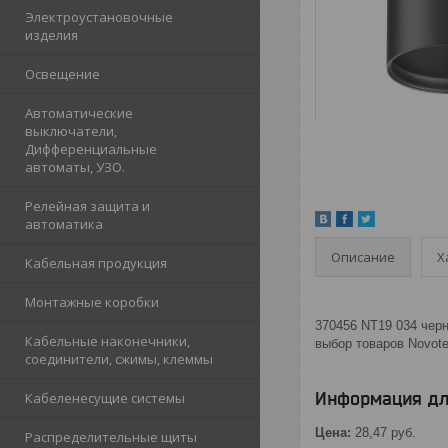
Электроустановочные
изделия
Освещение
Автоматические
выключатели,
Дифференциальные
автоматы, УЗО.
Релейная защита и
автоматика
Описание
Х
Кабельная продукция
Монтажные коробки
370456 NT19 034 чер
Кабельные наконечники,
выбор товаров Novote
соединители, сжимы, клеммы
Информация дл
Кабеленесущие системы
Цена:
28,47
руб.
Распределительные щиты