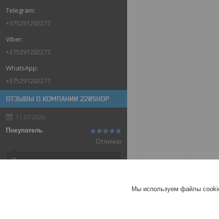
+375291202277
+375291202277
+375291202277
ОТЗЫВЫ О КОМПАНИИ 220SHOP
11.07.2026
Покупатель
Отлично
Оригинальные товары автоматов
ABB
Автоматический выключатель
Мы используем файлы cookie
ABB SH202-C32, 2P, 32А,
характеристика C, 6kA
ГЕРМАНИЯ