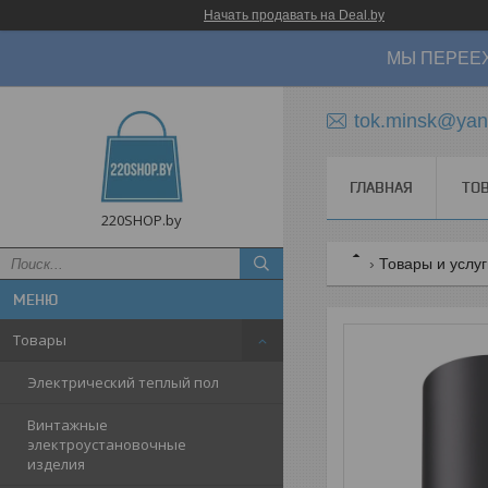
Начать продавать на Deal.by
МЫ ПЕРЕЕХ
tok.minsk@yan
ГЛАВНАЯ
ТО
220SHOP.by
Товары и услу
Товары
Электрический теплый пол
Винтажные
электроустановочные
изделия