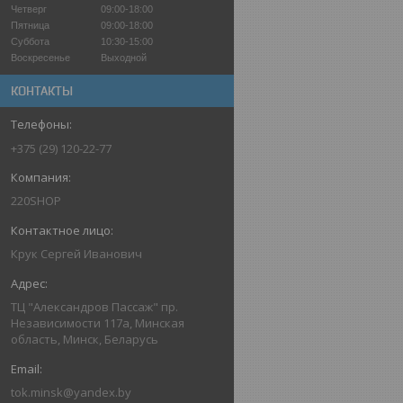
Четверг
09:00-18:00
Пятница
09:00-18:00
Суббота
10:30-15:00
Воскресенье
Выходной
КОНТАКТЫ
+375 (29) 120-22-77
220SHOP
Крук Сергей Иванович
ТЦ "Александров Пассаж" пр.
Независимости 117а, Минская
область, Минск, Беларусь
tok.minsk@yandex.by