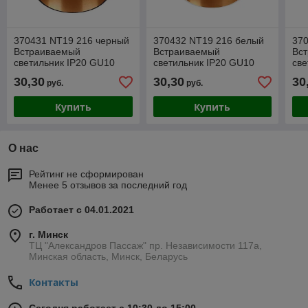
370431 NT19 216 черный
370432 NT19 216 белый
37
Встраиваемый
Встраиваемый
Вс
светильник IP20 GU10
светильник IP20 GU10
све
50W 220V BUTT
50W 220V BUTT
50
30,30
30,30
30
руб.
руб.
Купить
Купить
О нас
Рейтинг не сформирован
Менее 5 отзывов за последний год
Работает с 04.01.2021
г. Минск
ТЦ "Александров Пассаж" пр. Независимости 117а,
Минская область, Минск, Беларусь
Контакты