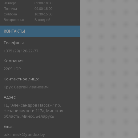
Четверг
09:00-18:00
Пятница
09:00-18:00
Суббота
10:30-15:00
Воскресенье
Выходной
КОНТАКТЫ
+375 (29) 120-22-77
220SHOP
Крук Сергей Иванович
ТЦ "Александров Пассаж" пр.
Независимости 117а, Минская
область, Минск, Беларусь
tok.minsk@yandex.by