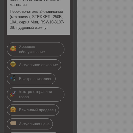
магнолия
Переключатель 2-клавишный
(механизм), STEKKER, 250В,
10А, серия Мия, RSW10-3107-
08, пудровый жемчуг
Хорошее
обслуживание
Актуальное описание
Быстро связались
Быстро отправили
товар
Вежливый продавец
Актуальная цена