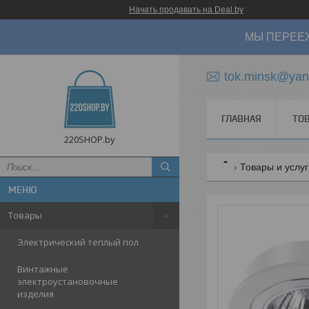
Начать продавать на Deal.by
МЫ ПЕРЕЕХ
tok.minsk@yan
ГЛАВНАЯ
ТО
220SHOP.by
Товары и услу
Товары
Электрический теплый пол
Винтажные
электроустановочные
изделия