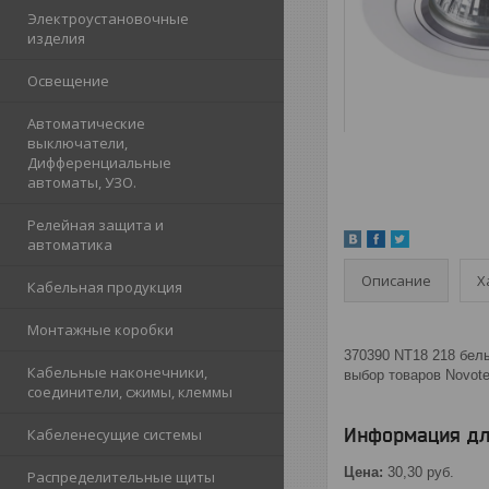
Электроустановочные
изделия
Освещение
Автоматические
выключатели,
Дифференциальные
автоматы, УЗО.
Релейная защита и
автоматика
Описание
Х
Кабельная продукция
Монтажные коробки
370390 NT18 218 бел
Кабельные наконечники,
выбор товаров Novote
соединители, сжимы, клеммы
Информация дл
Кабеленесущие системы
Цена:
30,30
руб.
Распределительные щиты