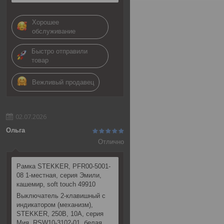
Хорошее
обслуживание
Быстро отправили
товар
Вежливый продавец
02.07.2026
Ольга
Отлично
Рамка STEKKER, PFR00-5001-
08 1-местная, серия Эмили,
кашемир, soft touch 49910
Выключатель 2-клавишный c
индикатором (механизм),
STEKKER, 250В, 10А, серия
Мия, RSW10-3102-01, белая