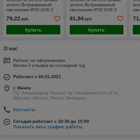
золото Встраиваемый
золото Встраиваемый
зо
светильник IP20 GX5.3
светильник IP20 GX5.3
све
50W 12V VINTAGE
50W 12V FARFOR
50
79,22
81,94
71
руб.
руб.
Купить
Купить
О нас
Рейтинг не сформирован
Менее 5 отзывов за последний год
Работает с 04.01.2021
г. Минск
ТЦ "Александров Пассаж" пр. Независимости 117а,
Минская область, Минск, Беларусь
Контакты
Сегодня работает с 10:30 до 15:00
Показать весь график работы