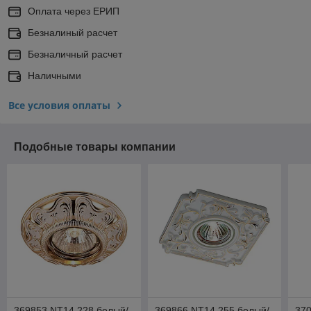
Оплата через ЕРИП
Безналиный расчет
Безналичный расчет
Наличными
Все условия оплаты
Подобные товары компании
369853 NT14 228 белый/
369866 NT14 255 белый/
370