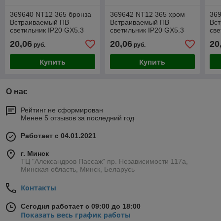
369640 NT12 365 бронза
369642 NT12 365 хром
369
Встраиваемый ПВ
Встраиваемый ПВ
Вс
светильник IP20 GX5.3
светильник IP20 GX5.3
све
50W 12V HENNA
50W 12V HENNA
50
20,06
20,06
20
руб.
руб.
Купить
Купить
О нас
Рейтинг не сформирован
Менее 5 отзывов за последний год
Работает с 04.01.2021
г. Минск
ТЦ "Александров Пассаж" пр. Независимости 117а,
Минская область, Минск, Беларусь
Контакты
Сегодня работает с 09:00 до 18:00
Показать весь график работы