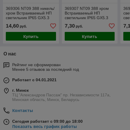
369306 NT09 388 никель/
369307 NT09 388 хром
369
хром Встраиваемый НП
Встраиваемый НП
св
светильник IP65 GX5.3
светильник IP65 GX5.3
све
50W 12V AQUA
50W 12V AQUA
12
14,60
7,30
7,
руб.
руб.
Купить
Купить
О нас
Рейтинг не сформирован
Менее 5 отзывов за последний год
Работает с 04.01.2021
г. Минск
ТЦ "Александров Пассаж" пр. Независимости 117а,
Минская область, Минск, Беларусь
Контакты
Сегодня работает с 09:00 до 18:00
Показать весь график работы