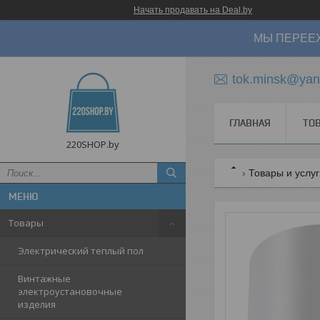
Начать продавать на Deal.by
МЫ ПЕРЕЕХ
tok.minsk@yan
ГЛАВНАЯ
ТО
220SHOP.by
Товары и услу
Товары
Электрический теплый пол
Винтажные
электроустановочные
изделия