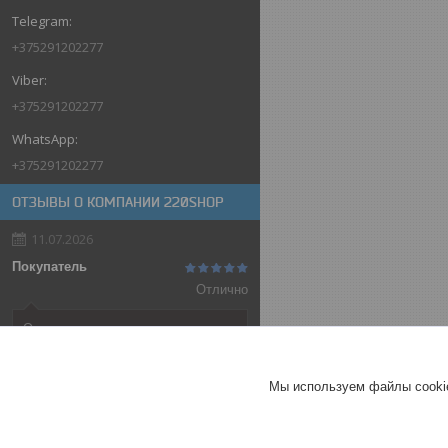
+375291202277
+375291202277
+375291202277
ОТЗЫВЫ О КОМПАНИИ 220SHOP
11.07.2026
Покупатель
Отлично
Оригинальные товары автоматов
ABB
Автоматический выключатель
Мы используем файлы cookie
ABB SH202-C32, 2P, 32А,
характеристика C, 6kA
ГЕРМАНИЯ