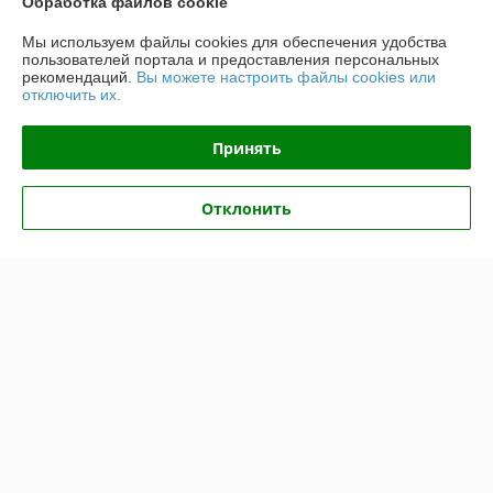
Обработка файлов cookie
Контакты
Мы используем файлы cookies для обеспечения удобства
пользователей портала и предоставления персональных
Доставка и оплата
рекомендаций.
Вы можете настроить файлы cookies или
отключить их.
График работы
Принять
Полная версия сайта
Отклонить
Политика обработки cookies
Сайт создан на платформе Deal.by
Информация для покупателя
Индивидуальный предприниматель:
ИП Крук Сергей Иванович
г. Минск ул. Прушинских дом 6 , кв 133