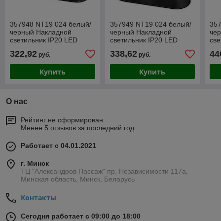
357948 NT19 024 белый/
357949 NT19 024 белый/
357
черный Накладной
черный Накладной
че
светильник IP20 LED
светильник IP20 LED
све
3000К 7W 220-240V
3000К 7W 220-240V
30
322,92
338,62
44
руб.
руб.
BELLA
BELLA
BE
Купить
Купить
О нас
Рейтинг не сформирован
Менее 5 отзывов за последний год
Работает с 04.01.2021
г. Минск
ТЦ "Александров Пассаж" пр. Независимости 117а,
Минская область, Минск, Беларусь
Контакты
Сегодня работает с 09:00 до 18:00