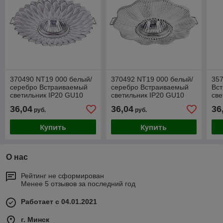
370490 NT19 000 белый/
370492 NT19 000 белый/
35
серебро Встраиваемый
серебро Встраиваемый
Вс
светильник IP20 GU10
светильник IP20 GU10
све
50W 220V PATTERN
50W 220V PATTERN
40
36,04
36,04
36
руб.
руб.
DR
Купить
Купить
О нас
Рейтинг не сформирован
Менее 5 отзывов за последний год
Работает с 04.01.2021
г. Минск