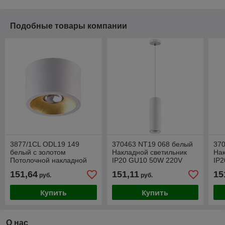
Подобные товары компании
3877/1CL ODL19 149
370463 NT19 068 белый
37
белый с золотом
Накладной светильник
Нак
Потолочной накладной
IP20 GU10 50W 220V
IP
светильник GU10 1*50W
YESO
YE
151,64
151,11
15
руб.
руб.
220V GLASGOW
Купить
Купить
О нас