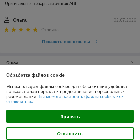
Оригинальные товары автоматов ABB
Ольга
02.07.2026
Отлично
Показать все отзывы
О нас
Обработка файлов cookie
Контакты
Мы используем файлы cookies для обеспечения удобства
пользователей портала и предоставления персональных
Доставка и оплата
рекомендаций.
Вы можете настроить файлы cookies или
отключить их.
График работы
Принять
Полная версия сайта
Отклонить
Политика обработки cookies