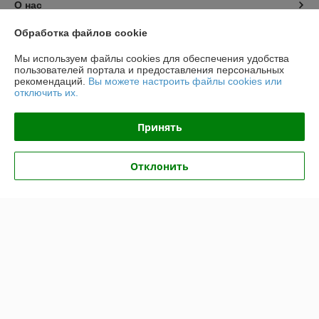
О нас
Обработка файлов cookie
Контакты
Мы используем файлы cookies для обеспечения удобства
пользователей портала и предоставления персональных
Доставка и оплата
рекомендаций.
Вы можете настроить файлы cookies или
отключить их.
График работы
Принять
Полная версия сайта
Отклонить
Политика обработки cookies
Сайт создан на платформе Deal.by
Информация для покупателя