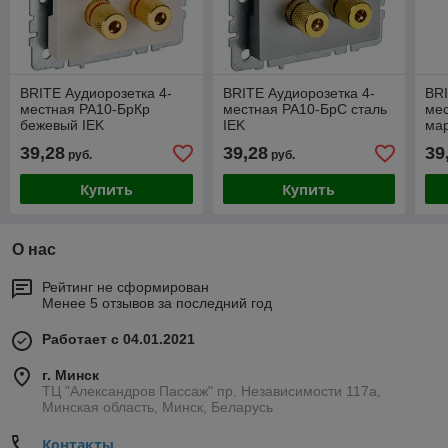
BRITE Аудиорозетка 4-
BRITE Аудиорозетка 4-
BRI
местная РА10-БрКр
местная РА10-БрС сталь
ме
бежевый IEK
IEK
мар
39,28
39,28
39
руб.
руб.
Купить
Купить
О нас
Рейтинг не сформирован
Менее 5 отзывов за последний год
Работает с 04.01.2021
г. Минск
ТЦ "Александров Пассаж" пр. Независимости 117а,
Минская область, Минск, Беларусь
Контакты