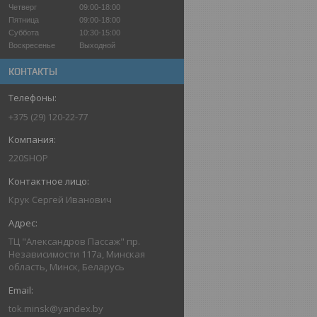
Четверг
09:00-18:00
Пятница
09:00-18:00
Суббота
10:30-15:00
Воскресенье
Выходной
КОНТАКТЫ
+375 (29) 120-22-77
220SHOP
Крук Сергей Иванович
ТЦ "Александров Пассаж" пр.
Независимости 117а, Минская
область, Минск, Беларусь
tok.minsk@yandex.by