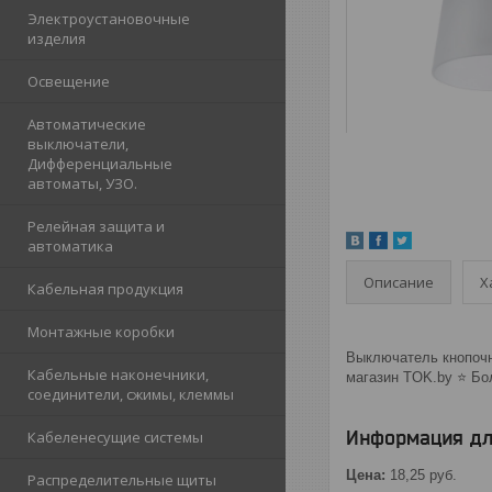
Электроустановочные
изделия
Освещение
Автоматические
выключатели,
Дифференциальные
автоматы, УЗО.
Релейная защита и
автоматика
Описание
Х
Кабельная продукция
Монтажные коробки
Выключатель кнопочны
Кабельные наконечники,
магазин TOK.by ⭐️ Б
соединители, сжимы, клеммы
Информация дл
Кабеленесущие системы
Цена:
18,25
руб.
Распределительные щиты