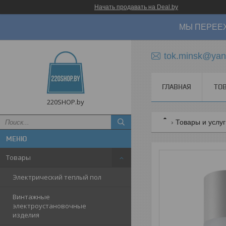
Начать продавать на Deal.by
МЫ ПЕРЕЕХ
tok.minsk@yan
ГЛАВНАЯ
ТО
220SHOP.by
Товары и услу
Товары
Электрический теплый пол
Винтажные
электроустановочные
изделия