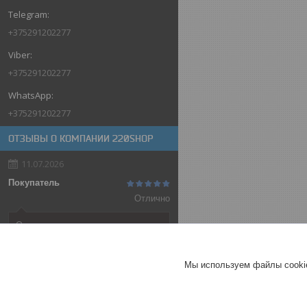
+375291202277
+375291202277
+375291202277
ОТЗЫВЫ О КОМПАНИИ 220SHOP
11.07.2026
Покупатель
Отлично
Оригинальные товары автоматов
ABB
Автоматический выключатель
Мы используем файлы cookie
ABB SH202-C32, 2P, 32А,
характеристика C, 6kA
ГЕРМАНИЯ