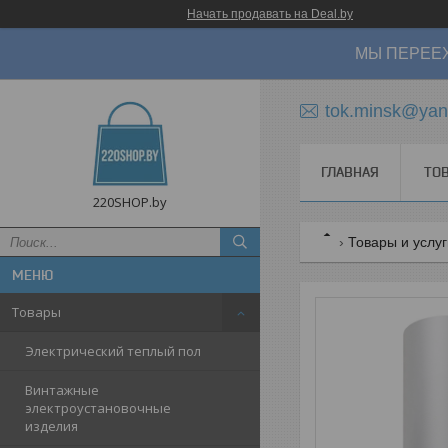
Начать продавать на Deal.by
МЫ ПЕРЕЕХ
tok.minsk@yan
ГЛАВНАЯ
ТО
220SHOP.by
Товары и услу
Товары
Электрический теплый пол
Винтажные
электроустановочные
изделия