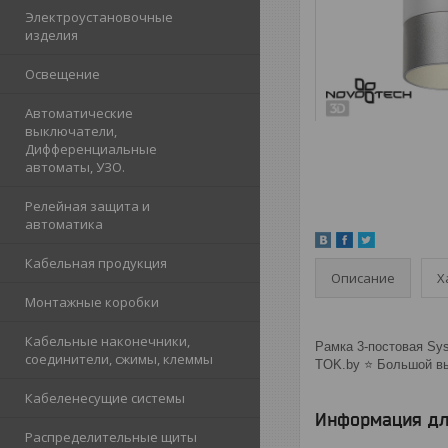
Электроустановочные
изделия
Освещение
Автоматические
выключатели,
Дифференциальные
автоматы, УЗО.
Релейная защита и
автоматика
Кабельная продукция
Описание
Х
Монтажные коробки
Кабельные наконечники,
Рамка 3-постовая Syst
соединители, сжимы, клеммы
TOK.by ⭐️ Большой в
Кабеленесущие системы
Информация дл
Распределительные щиты