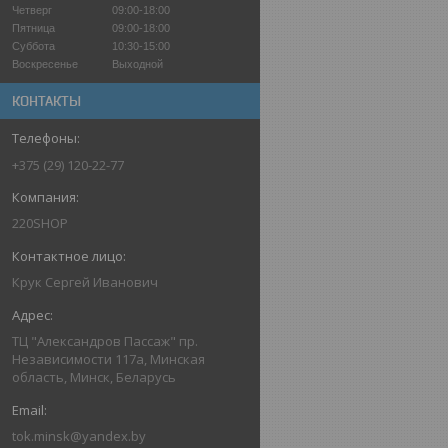
Четверг
09:00-18:00
Пятница
09:00-18:00
Суббота
10:30-15:00
Воскресенье
Выходной
КОНТАКТЫ
+375 (29) 120-22-77
220SHOP
Крук Сергей Иванович
ТЦ "Александров Пассаж" пр.
Независимости 117а, Минская
область, Минск, Беларусь
tok.minsk@yandex.by