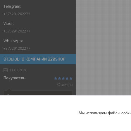
+375291202277
+375291202277
+375291202277
ОТЗЫВЫ О КОМПАНИИ 220SHOP
11.07.2026
Покупатель
Отлично
Оригинальные товары автоматов
ABB
Автоматический выключатель
Мы используем файлы cookie
ABB SH202-C32, 2P, 32А,
характеристика C, 6kA
ГЕРМАНИЯ