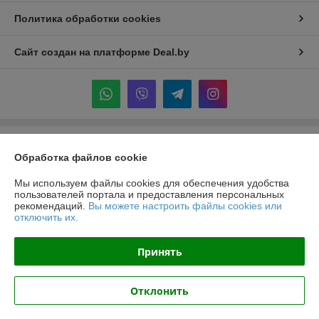
Политика обработки cookies
Сайт создан на платформе Deal.by
Информация для покупателя
Обработка файлов cookie
Индивидуальный предприниматель:
ИП Крук Сергей Иванович
г. Минск ул. Прушинских дом 6 , кв 133
Мы используем файлы cookies для обеспечения удобства
пользователей портала и предоставления персональных
Регистрационный номер ЕГР: 193513378
рекомендаций.
Вы можете настроить файлы cookies или
отключить их.
УНП: 193513378
Регистрационный орган: Минский горисполком
Принять
Дата регистрации компании: 24.02.2021
Отклонить
Местонахождение книги жалоб и предложений: ТЦ "Александров
Пассаж" пр. Независимости 117а, Минская область