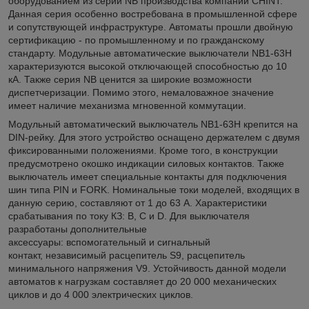
оборудованием из серии NB производства компании CHINT.
Данная серия особенно востребована в промышленной сфере
и сопутствующей инфраструктуре. Автоматы прошли двойную
сертификацию - по промышленному и по гражданскому
стандарту. Модульные автоматические выключатели NB1-63H
характеризуются высокой отключающей способностью до 10
кА. Также серия NB ценится за широкие возможности
диспетчеризации. Помимо этого, немаловажное значение
имеет наличие механизма мгновенной коммутации.
Модульный автоматический выключатель NB1-63H крепится на
DIN-рейку. Для этого устройство оснащено держателем с двумя
фиксированными положениями. Кроме того, в конструкции
предусмотрено окошко индикации силовых контактов. Также
выключатель имеет специальные контакты для подключения
шин типа PIN и FORK. Номинальные токи моделей, входящих в
данную серию, составляют от 1 до 63 A. Характеристики
срабатывания по току КЗ: B, C и D. Для выключателя
разработаны дополнительные
аксессуары: вспомогательный и сигнальный
контакт, независимый расцепитель S9, расцепитель
минимального напряжения V9. Устойчивость данной модели
автоматов к нагрузкам составляет до 20 000 механических
циклов и до 4 000 электрических циклов.