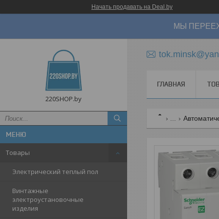
Начать продавать на Deal.by
МЫ ПЕРЕЕХ
tok.minsk@yan
ГЛАВНАЯ
ТО
220SHOP.by
...
Автоматиче
Товары
Электрический теплый пол
Винтажные
электроустановочные
изделия