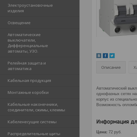
Электроустановочные
изделия
Освещение
Автоматические
выключатели,
Дифференциальные
автоматы, УЗО.
Релейная защита и
Описание
Х
автоматика
Кабельная продукция
Автоматический выклю
Монтажные коробки
однофазных сетях на
корпус из специальн
Кабельные наконечники,
Возможность опломб
соединители, сжимы, клеммы
Информация дл
Кабеленесущие системы
Цена:
72
руб.
Распределительные щиты