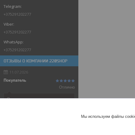
+375291202277
+375291202277
+375291202277
ОТЗЫВЫ О КОМПАНИИ 220SHOP
11.07.2026
Покупатель
Отлично
Оригинальные товары автоматов
ABB
Автоматический выключатель
Мы используем файлы cookie
ABB SH202-C32, 2P, 32А,
характеристика C, 6kA
ГЕРМАНИЯ