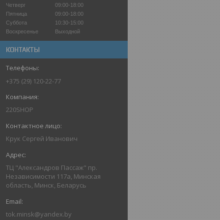
Четверг
09:00-18:00
Пятница
09:00-18:00
Суббота
10:30-15:00
Воскресенье
Выходной
КОНТАКТЫ
+375 (29) 120-22-77
220SHOP
Крук Сергей Иванович
ТЦ "Александров Пассаж" пр.
Независимости 117а, Минская
область, Минск, Беларусь
tok.minsk@yandex.by